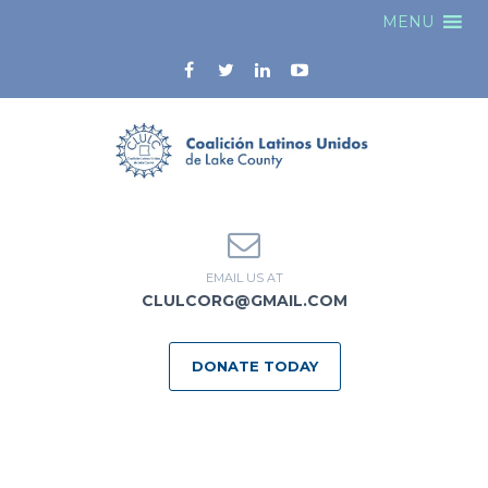
MENU
EMAIL US AT
CLULCORG@GMAIL.COM
DONATE TODAY